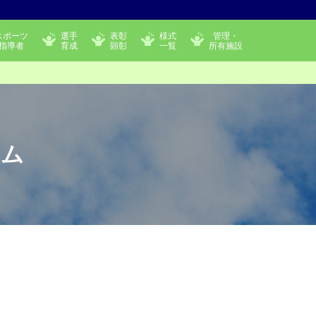
スポーツ
選手
表彰
様式
管理・
指導者
育成
顕彰
一覧
所有施設
ーム