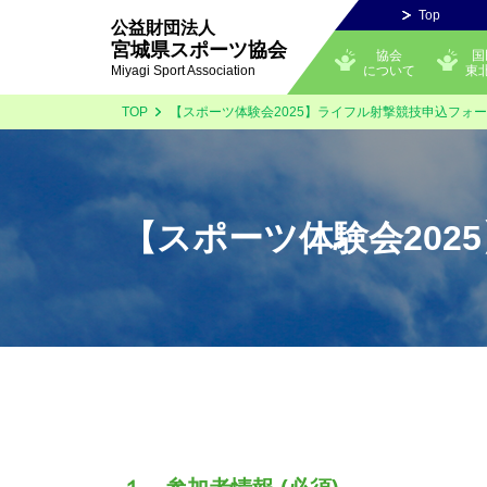
Top
公益財団法人
宮城県スポーツ協会
協会
国
について
東
Miyagi Sport Association
TOP
【スポーツ体験会2025】ライフル射撃競技申込フォ
【スポーツ体験会202