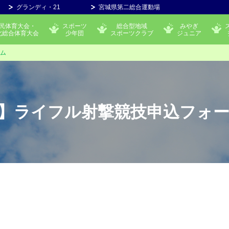
グランディ・21
宮城県第二総合運動場
民体育大会・
スポーツ
総合型地域
みやぎ
北総合体育大会
少年団
スポーツクラブ
ジュニア
ーム
5】ライフル射撃競技申込フォ