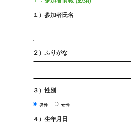
１．参加者情報 (必須)
１）参加者氏名
２）ふりがな
３）性別
男性
女性
４）生年月日