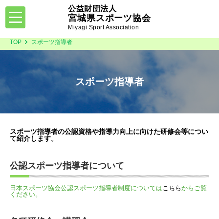
公益財団法人
toggle
宮城県スポーツ協会
navigation
Miyagi Sport Association
TOP
スポーツ指導者
スポーツ指導者
スポーツ指導者の公認資格や指導力向上に向けた研修会等につい
て紹介します。
公認スポーツ指導者について
日本スポーツ協会公認スポーツ指導者制度については
こちら
からご覧
ください。