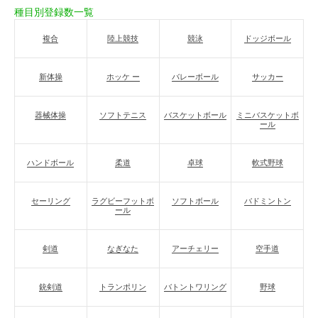
種目別登録数一覧
複合
陸上競技
競泳
ドッジボール
新体操
ホッケ ー
バレーボール
サッカー
器械体操
ソフトテニス
バスケットボール
ミニバスケットボ
ール
ハンドボール
柔道
卓球
軟式野球
セーリング
ラグビーフットボ
ソフトボール
バドミントン
ール
剣道
なぎなた
アーチェリー
空手道
銃剣道
トランポリン
バトントワリング
野球