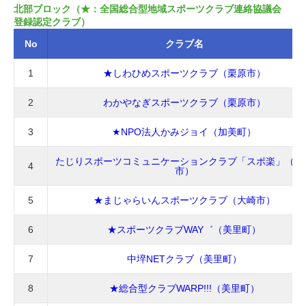
北部ブロック（★：全国総合型地域スポーツクラブ連絡協議会
登録認定クラブ）
No
クラブ名
1
★しわひめスポーツクラブ（栗原市）
2
わかやなぎスポーツクラブ（栗原市）
3
★NPO法人かみジョイ（加美町）
たじりスポーツコミュニケーションクラブ「スポ楽」（大
4
市）
5
★まじゃらいんスポーツクラブ（大崎市）
6
★スポーツクラブWAY゛（美里町）
7
中埣NETクラブ（美里町）
8
★総合型クラブWARP!!!（美里町）