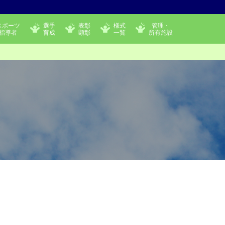
スポーツ
選手
表彰
様式
管理・
指導者
育成
顕彰
一覧
所有施設