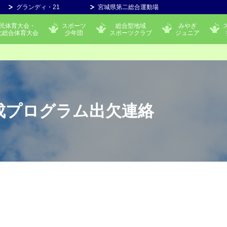
グランディ・21
宮城県第二総合運動場
民体育大会・
スポーツ
総合型地域
みやぎ
北総合体育大会
少年団
スポーツクラブ
ジュニア
育成プログラム出欠連絡