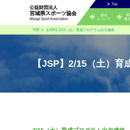
Top
公益財団法人
宮城県スポーツ協会
協会
国
について
東
Miyagi Sport Association
TOP
【JSP】2/15（土）育成プログラム出欠連絡
【JSP】2/15（土）