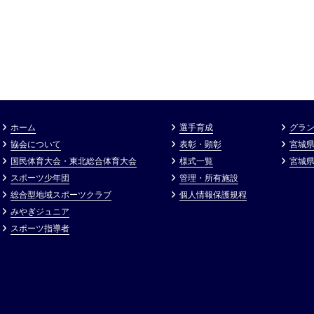
ホーム
選手育成
グラン
協会について
表彰・顕彰
宮城
国民体育大会・東北総合体育大会
様式一覧
宮城
スポーツ少年団
管理・所有施設
総合型地域スポーツクラブ
個⼈情報保護規程
みやぎジュニア
スポーツ指導者