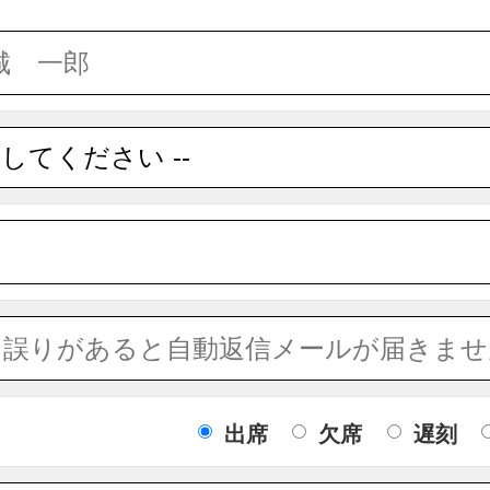
出席
欠席
遅刻