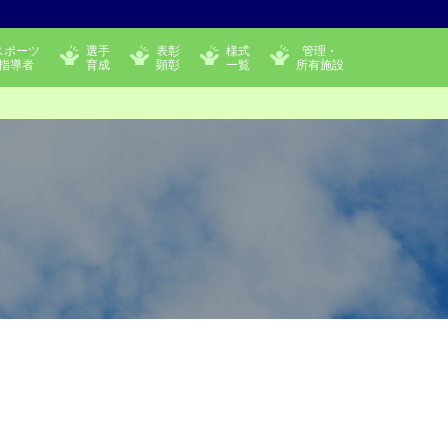
スポーツ
選手
表彰
様式
管理・
指導者
育成
顕彰
一覧
所有施設