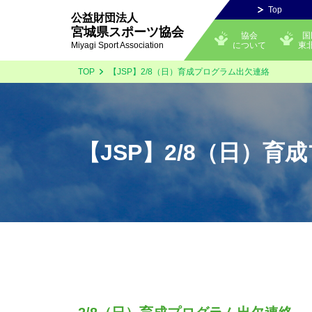
Top
公益財団法人
宮城県スポーツ協会
協会
国
について
東
Miyagi Sport Association
TOP
【JSP】2/8（日）育成プログラム出欠連絡
【JSP】2/8（日）