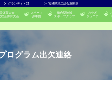
グランディ・21
宮城県第二総合運動場
民体育大会・
スポーツ
総合型地域
みやぎ
北総合体育大会
少年団
スポーツクラブ
ジュニア
育成プログラム出欠連絡