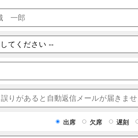
出席
欠席
遅刻