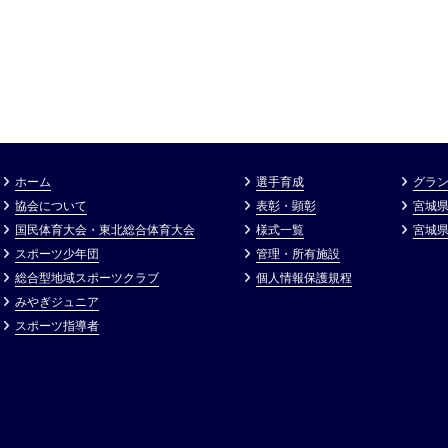
ホーム
選手育成
グラン
協会について
表彰・顕彰
宮城
国民体育大会・東北総合体育大会
様式一覧
宮城
スポーツ少年団
管理・所有施設
総合型地域スポーツクラブ
個⼈情報保護規程
みやぎジュニア
スポーツ指導者