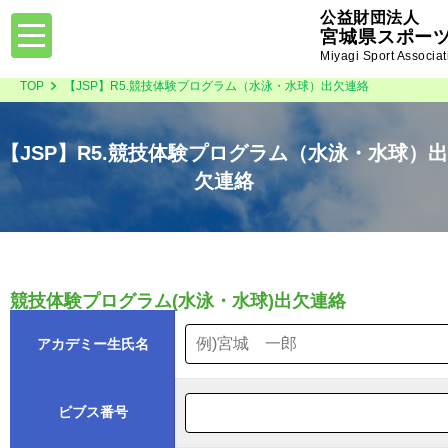
公益財団法人
toggle
宮城県スポー
navigation
Miyagi Sport Associat
TOP
【JSP】R5.競技体験プログラム（水泳・水球）出欠連絡
【JSP】R5.競技体験プログラム（水泳・水球）出
欠連絡
競技体験プログラム(水泳・水球)出欠連絡
アカデミー生氏名
ビブス番号