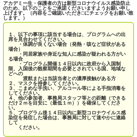
アカデミー生・保護者の方は新型コロナウイルス感染防止
のため、以下のことをご承諾くださいますようお願い申し
上げます。（内容をご確認いただき□にチェックをお願い致
します。）
１、以下の事項に該当する場合は、プログラムへの出
席を見合わせてください。
・体調が良くない場合（発熱・咳など症状がある
場合）
・同居家族や身近な知人に感染が疑われる方がい
る場合
・プログラム開催１４日以内に政府から入国制
限、入国後の観察期間を必要とされている国、地域な
どへの
渡航または当該当者との濃厚接触がある方
２、マスクを持参してください。
３、こまめな手洗い、アルコール等による手指消毒を
してください。
４、他の参加者、事務局スタッフ等との距離（できる
だけ２ｍを目安に（最低１ｍ））を確保してくださ
い。
５、プログラム後１４日以内に新型コロナウイルス感
染症を発症した場合は、事務局に対して速やかに連絡
して
ください。