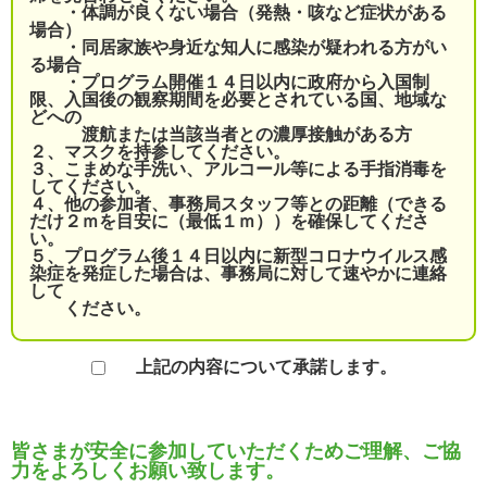
・体調が良くない場合（発熱・咳など症状がある
場合）
・同居家族や身近な知人に感染が疑われる方がい
る場合
・プログラム開催１４日以内に政府から入国制
限、入国後の観察期間を必要とされている国、地域な
どへの
渡航または当該当者との濃厚接触がある方
２、マスクを持参してください。
３、こまめな手洗い、アルコール等による手指消毒を
してください。
４、他の参加者、事務局スタッフ等との距離（できる
だけ２ｍを目安に（最低１ｍ））を確保してくださ
い。
５、プログラム後１４日以内に新型コロナウイルス感
染症を発症した場合は、事務局に対して速やかに連絡
して
ください。
上記の内容について承諾します。
皆さまが安全に参加していただくためご理解、ご協
力をよろしくお願い致します。