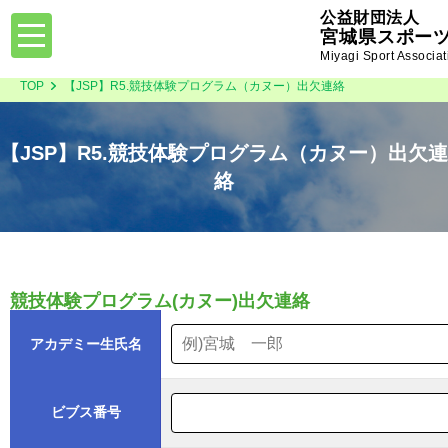
公益財団法人
toggle
宮城県スポー
navigation
Miyagi Sport Associat
TOP
【JSP】R5.競技体験プログラム（カヌー）出欠連絡
【JSP】R5.競技体験プログラム（カヌー）出欠連
絡
競技体験プログラム(カヌー)出欠連絡
アカデミー生氏名
ビブス番号