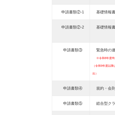
申請書類②-1
基礎情報
申請書類②-2
基礎情報
申請書類③
緊急時の
※令和8年度
（令和9年度以降
出）
申請書類④
規約・会
申請書類⑤
総合型ク