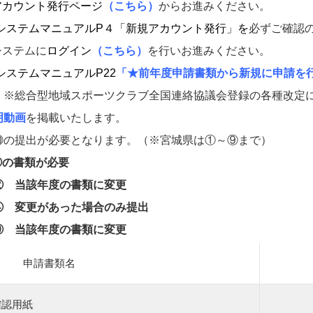
アカウント発行ページ
（こちら）
からお進みください。
システムマニュアルP４「新規アカウント発行」を
必ずご確認
システムに
ログイン
（こちら）
を行いお進みください。
システムマニュアルP22
「
★前年度申請書類から新規に申請を
ブ全国連絡協議会登録の各種改定に伴い、申
明動画
を掲載いたします。
の提出が必要となります。（※宮城県は①～⑨まで）
⑨の書類が必要
② 当該年度の書類に変更
た場合のみ提出
書類に変更
申請書類名
確認用紙