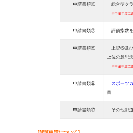
申請書類⑥
総合型ク
※申請年度に
申請書類⑦
評価指数
申請書類⑧
上記⑤及
上位の意思
※申請年度に
申請書類⑨
スポーツ
書
申請書類⑩
その他都
【認証申請について】