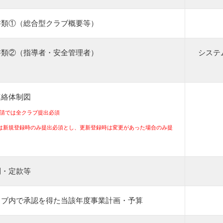
書類①（総合型クラブ概要等）
書類②（指導者・安全管理者）
システ
連絡体制図
申請では全クラブ提出必須
は新規登録時のみ提出必須とし、更新登録時は変更があった場合のみ提
則・定款等
ラブ内で承認を得た当該年度事業計画・予算