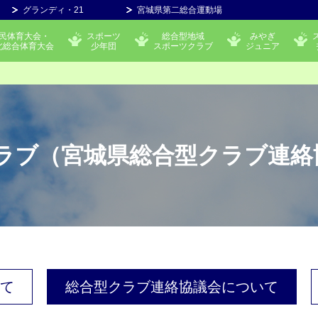
グランディ・21
宮城県第二総合運動場
民体育大会・
スポーツ
総合型地域
みやぎ
北総合体育大会
少年団
スポーツクラブ
ジュニア
ラブ
（宮城県総合型クラブ連絡
て
総合型クラブ連絡協議会について