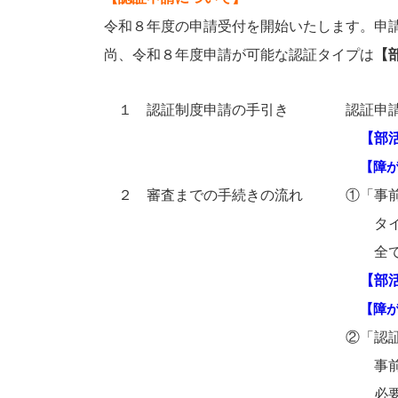
令和８年度の申請受付を開始いたします。申
尚、令和８年度申請が可能な認証タイプは
【
１ 認証制度申請の手引き 認証申請にあ
【部
【障
２ 審査までの手続きの流れ ①「事前
タイプ別認証に申請を希望する
全ての申請条件および認証基
【部
【障
②「認証申請書」
事前チェックシートにおいて全
必