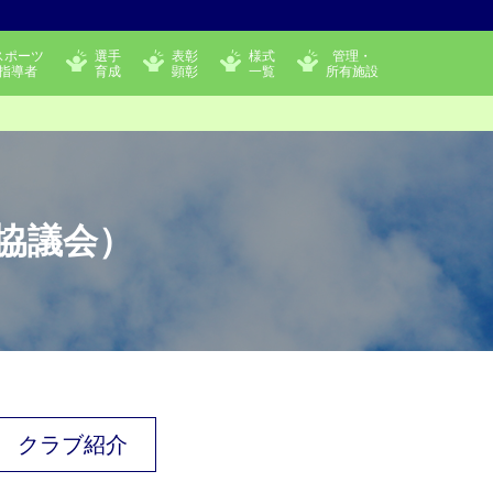
スポーツ
選手
表彰
様式
管理・
指導者
育成
顕彰
一覧
所有施設
協議会）
クラブ紹介