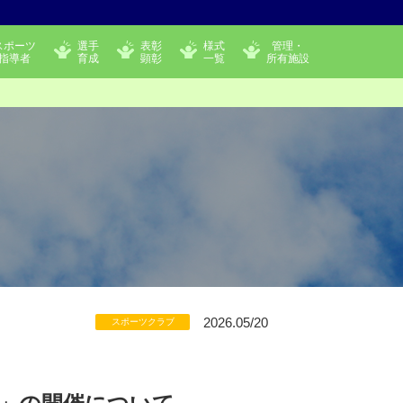
スポーツ
選手
表彰
様式
管理・
指導者
育成
顕彰
一覧
所有施設
2026.05/20
スポーツクラブ