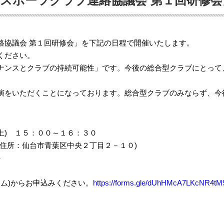
スポーツクラブ連絡協議会 第１回研修
絡協議会 第１回研修会」を下記の日程で開催いたします。
ください。
ナンスとクラブの持続可能性」です。今後の総合型クラブにとって
演をいただくことになっております。総合型クラブのみならず、今
 １５：００～１６：３０
所：仙台市青葉区中央２丁目２－１０)
-
）
ム)からお申込みください。
https://forms.gle/dUhHMcA7LKcNR4tM