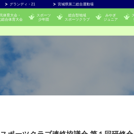
グランディ・21
宮城県第二総合運動場
民体育大会・
スポーツ
総合型地域
みやぎ
北総合体育大会
少年団
スポーツクラブ
ジュニア