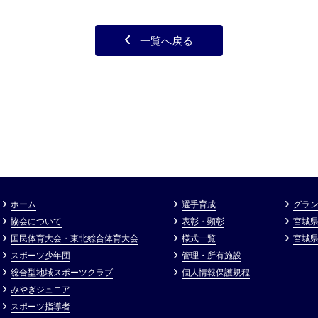
一覧へ戻る
ホーム
選手育成
グラン
協会について
表彰・顕彰
宮城
国民体育大会・東北総合体育大会
様式一覧
宮城
スポーツ少年団
管理・所有施設
総合型地域スポーツクラブ
個⼈情報保護規程
みやぎジュニア
スポーツ指導者