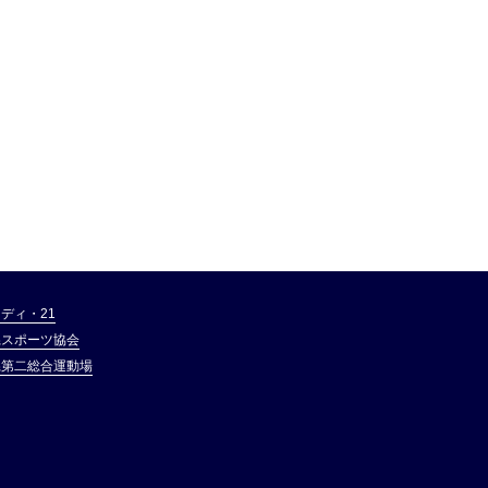
ディ・21
県スポーツ協会
県第二総合運動場