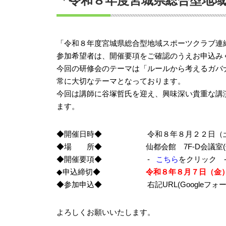
「令和８年度宮城県総合型地域
「令和８年度宮城県総合型地域スポーツクラブ連
参加希望者は、開催要項をご確認のうえお申込み
今回の研修会のテーマは「ルールから考えるガバ
常に大切なテーマとなっております。
今回は講師に谷塚哲氏を迎え、興味深い貴重な講
ます。
◆開催日時◆ 令和８年８月２２日（土)
◆場 所◆ 仙都会館 7F-D会議室(住
◆開催要項◆ -
こちら
をクリック 
◆申込締切◆
令和８年８月７日（金
◆参加申込◆ 右記URL(Googleフォー
よろしくお願いいたします。