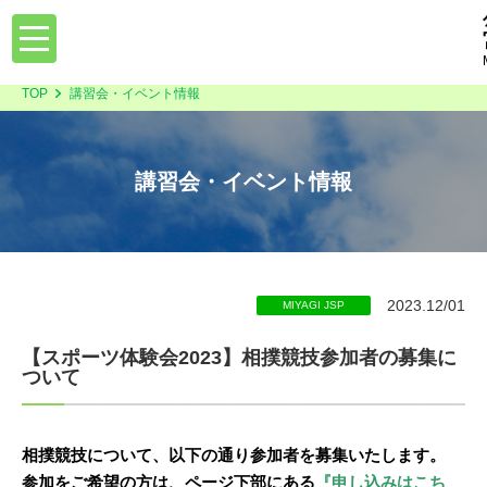
toggle
navigation
TOP
講習会・イベント情報
講習会・イベント情報
2023.12/01
MIYAGI JSP
【スポーツ体験会2023】相撲競技参加者の募集に
ついて
相撲競技について、以下の通り参加者を募集いたします。
参加をご希望の方は、ページ下部にある
『申し込みはこち