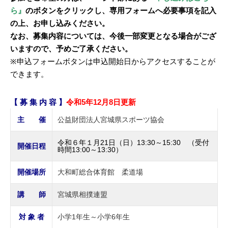
ら』
のボタンをクリックし、専用フォームへ必要事項を記入
の上、お申し込みください。
なお、募集内容については、今後一部変更となる場合がござ
いますので、予めご了承ください。
※申込フォームボタンは申込開始日からアクセスすることが
できます。
【 募 集 内 容 】
令和5年12月8日更新
主 催
公益財団法人宮城県スポーツ協会
令和６年１月21日（日）13:30～15:30 （受付
開催日程
時間13:00～13:30）
開催場所
大和町総合体育館 柔道場
講 師
宮城県相撲連盟
対 象 者
小学1年生～小学6年生