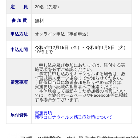
定 員
20名（先着）
参 加 費
無料
申込方法
オンライン申込（事前申込）
令和5年12月15日（金）～令和6年1月9日（火）
申込期間
10時まで
・申し込み及び参加にあたっては、添付する実
施要項を必ずご確認ください。
・事前に申し込みをキャンセルする場合は、必
ず宮城県スポーツ協会までお知らせください。
留意事項
・開催日当日に急遽参加を取りやめる場合は、
実施要項へ記載の担当者へご連絡ください。
・本体験会にて撮影をした参加者の写真につい
ては、本協会ホームページやFacebook等に掲載
する場合がございます。
実施要項
添付資料
新型コロナウイルス感染症対策について