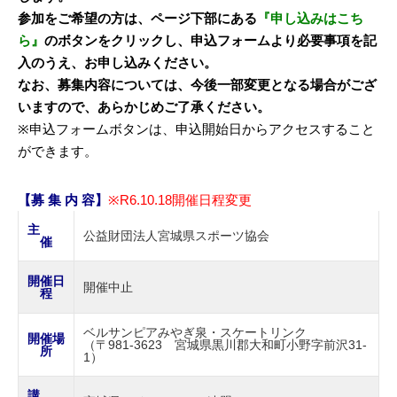
参加をご希望の方は、ページ下部にある
『申し込みはこち
ら』
のボタンをクリックし、申込フォームより必要事項を記
入のうえ、お申し込みください。
なお、募集内容については、今後一部変更となる場合がござ
いますので、あらかじめご了承ください。
※申込フォームボタンは、申込開始日からアクセスすること
ができます。
【募 集 内 容】
※R6.10.18開催日程変更
主
公益財団法人宮城県スポーツ協会
催
開催日
開催中止
程
ベルサンピアみやぎ泉・スケートリンク
開催場
（〒981-3623 宮城県黒川郡大和町小野字前沢31-
所
1）
講