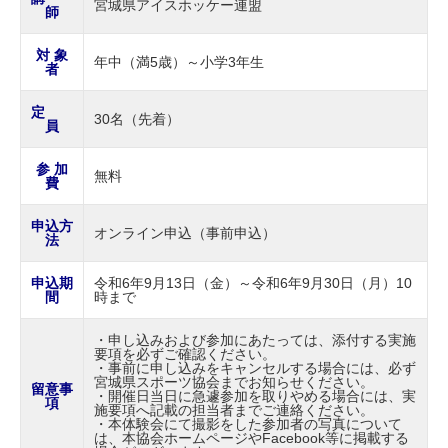
宮城県アイスホッケー連盟
師
対 象
年中（満5歳）～小学3年生
者
定
30名（先着）
員
参 加
無料
費
申込方
オンライン申込（事前申込）
法
申込期
令和6年9月13日（金）～令和6年9月30日（月）10
間
時まで
・申し込みおよび参加にあたっては、添付する実施
要項を必ずご確認ください。
・事前に申し込みをキャンセルする場合には、必ず
宮城県スポーツ協会までお知らせください。
留意事
・開催日当日に急遽参加を取りやめる場合には、実
項
施要項へ記載の担当者までご連絡ください。
・本体験会にて撮影をした参加者の写真について
は、本協会ホームページやFacebook等に掲載する