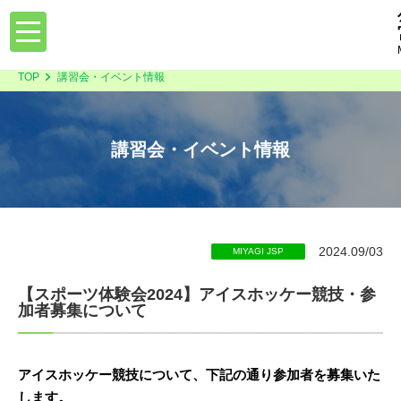
toggle
navigation
TOP
講習会・イベント情報
講習会・イベント情報
2024.09/03
MIYAGI JSP
【スポーツ体験会2024】アイスホッケー競技・参
加者募集について
アイスホッケー競技について、下記の通り参加者を募集いた
します。