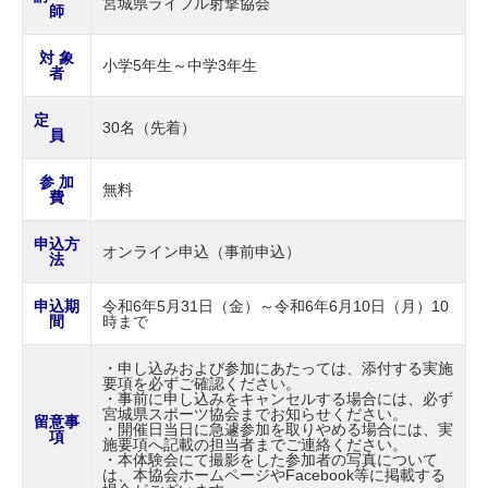
宮城県ライフル射撃協会
師
対 象
小学5年生～中学3年生
者
定
30名（先着）
員
参 加
無料
費
申込方
オンライン申込（事前申込）
法
申込期
令和6年5月31日（金）～令和6年6月10日（月）10
間
時まで
・申し込みおよび参加にあたっては、添付する実施
要項を必ずご確認ください。
・事前に申し込みをキャンセルする場合には、必ず
宮城県スポーツ協会までお知らせください。
留意事
・開催日当日に急遽参加を取りやめる場合には、実
項
施要項へ記載の担当者までご連絡ください。
・本体験会にて撮影をした参加者の写真について
は、本協会ホームページやFacebook等に掲載する