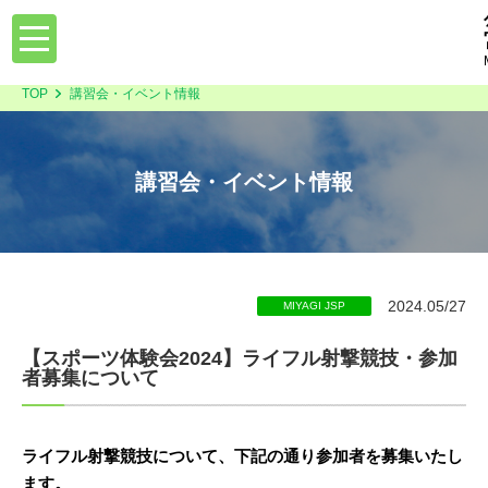
toggle
navigation
TOP
講習会・イベント情報
講習会・イベント情報
2024.05/27
MIYAGI JSP
【スポーツ体験会2024】ライフル射撃競技・参加
者募集について
ライフル射撃競技について、下記の通り参加者を募集いたし
ます。