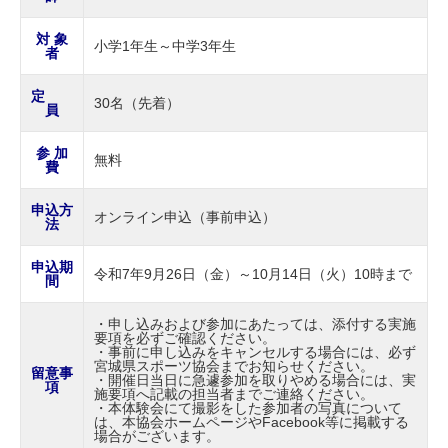
対 象
小学1年生～中学3年生
者
定
30名（先着）
員
参 加
無料
費
申込方
オンライン申込（事前申込）
法
申込期
令和7年9月26日（金）～10月14日（火）10時まで
間
・申し込みおよび参加にあたっては、添付する実施
要項を必ずご確認ください。
・事前に申し込みをキャンセルする場合には、必ず
宮城県スポーツ協会までお知らせください。
留意事
・開催日当日に急遽参加を取りやめる場合には、実
項
施要項へ記載の担当者までご連絡ください。
・本体験会にて撮影をした参加者の写真について
は、本協会ホームページやFacebook等に掲載する
場合がございます。