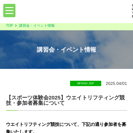
toggle
navigation
TOP
講習会・イベント情報
講習会・イベント情報
2025.04/01
MIYAGI JSP
【スポーツ体験会2025】ウエイトリフティング競
技・参加者募集について
ウエイトリフティング競技について、下記の通り参加者を募
集いたします。