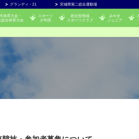
グランディ・21
宮城県第二総合運動場
民体育大会・
スポーツ
総合型地域
みやぎ
北総合体育大会
少年団
スポーツクラブ
ジュニア