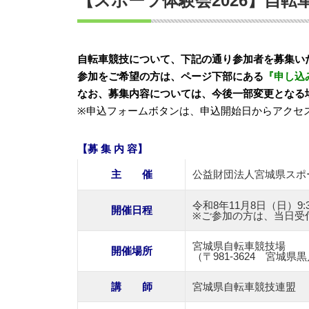
【スポーツ体験会2026】自
自転車競技について、下記の通り参加者を募集い
参加をご希望の方は、ページ下部にある
『申し込
なお、募集内容については、今後一部変更となる
※申込フォームボタンは、申込開始日からアクセ
【募 集 内 容】
主 催
公益財団法人宮城県スポ
令和8年11月8日（日）9:30
開催日程
※ご参加の方は、当日受
宮城県自転車競技場
開催場所
（〒981-3624 宮城
講 師
宮城県自転車競技連盟