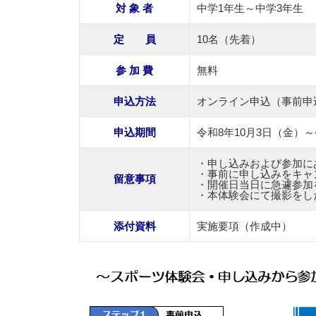
対 象 者
中学1年生～中学3年生
定 員
10名（先着）
参 加 費
無料
申込方法
オンライン申込（事前申
申込期間
令和8年10月3日（金）～
・申し込みおよび参加に
・事前に申し込みをキャ
留意事項
・開催日当日に急遽参加
・本体験会にて撮影をした
添付資料
実施要項（作成中）