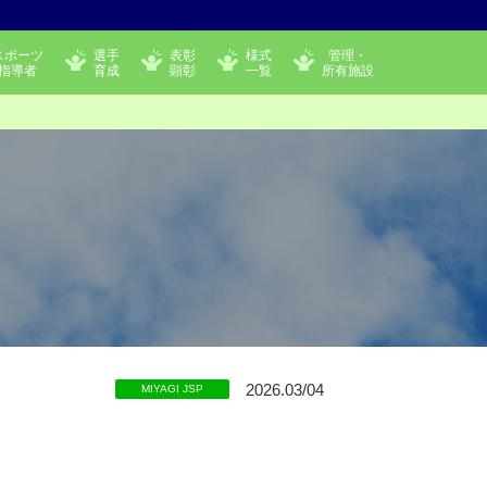
スポーツ
選手
表彰
様式
管理・
指導者
育成
顕彰
一覧
所有施設
2026.03/04
MIYAGI JSP