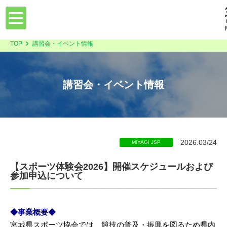
toggle
navigation
TOP
講習会・イベント情報
講習会・イベント情報
2026.03/24
MIYAGI JSP
【スポーツ体験会2026】開催スケジュールおよび
参加申込について
◆事業概要◆
宮城県スポーツ協会では、競技の普及・振興を図るため県内