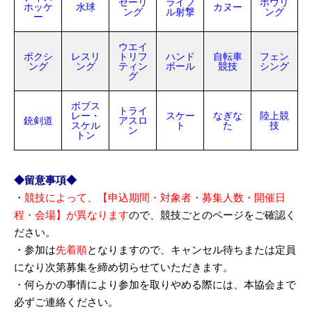
セーリ
ライフ
ボウリ
ホッケ
水球
カヌー
ング
ル射撃
ング
ー
ウエイ
ボクシ
レスリ
トリフ
ハンド
自転車
フェン
ング
ング
ティン
ボール
競技
シング
グ
ボブス
トライ
レー・
スケー
なぎな
陸上競
銃剣道
アスロ
スケル
ト
た
技
ン
トン
◆留意事項◆
・
競技によって、【申込期間・対象者・募集人数・開催日
程・会場】が異なります
ので、競技ごとのページをご確認く
ださい。
・参加は
先着順
となりますので、キャンセル待ちまたは定員
になり次第募集を締め切らせていただきます。
・何らかの事情により参加を取りやめる際には、本協会まで
必ずご連絡ください。