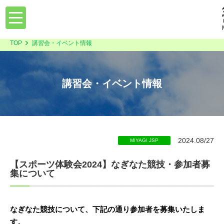
toggle
navigation
TOP
講習会・イベント情報
講習会・イベント情報
2024.08/27
MIYAGI JSP
【スポーツ体験会2024】なぎなた競技・参加者募
集について
なぎなた競技について、下記の通り参加者を募集いたしま
す。