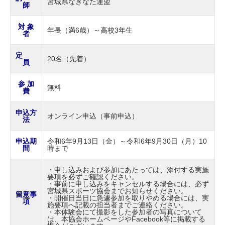
宮城県なぎなた連盟
師
対 象
年長（満6歳）～高校3年生
者
定
20名（先着）
員
参 加
無料
費
申込方
オンライン申込（事前申込）
法
申込期
令和6年9月13日（金）～令和6年9月30日（月）10
間
時まで
・申し込みおよび参加にあたっては、添付する実施
要項を必ずご確認ください。
・事前に申し込みをキャンセルする場合には、必ず
宮城県スポーツ協会までお知らせください。
留意事
・開催日当日に急遽参加を取りやめる場合には、実
項
施要項へ記載の担当者までご連絡ください。
・本体験会にて撮影をした参加者の写真について
は、本協会ホームページやFacebook等に掲載する