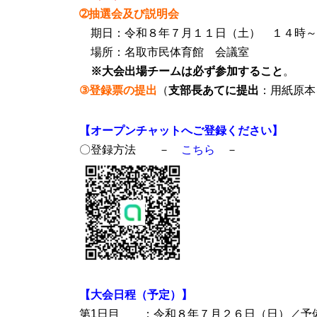
➁抽選会及び説明会
期日：令和８年７月１１日（土） １４時～
場所：名取市民体育館 会議室
※大会出場チームは必ず参加すること
③登録票の提出
（
支部長あてに提出
：用紙原
【オープンチャットへご登録ください】
〇登録方法 －
こちら
－
【大会日程（予定）】
第1日目 ：令和８年７月２６日（日）／予