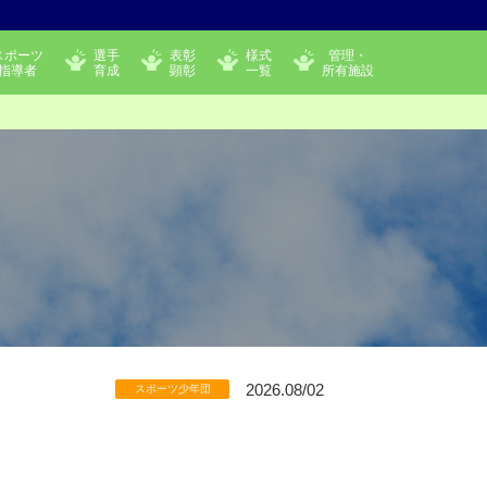
スポーツ
選手
表彰
様式
管理・
指導者
育成
顕彰
一覧
所有施設
2026.08/02
スポーツ少年団