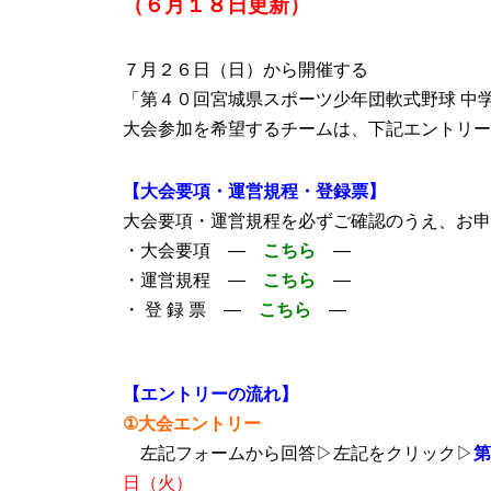
（６月１８日更新）
７月２６日（日）から開催する
「第４０回宮城県スポーツ少年団軟式野球 中
大会参加を希望するチームは、下記エントリー
【大会要項・運営規程・登録票】
大会要項・運営規程を必ずご確認のうえ、お申
・大会要項 ―
こちら
―
・運営規程 ―
こちら
―
・ 登 録 票 ―
こちら
―
【エントリーの流れ】
①大会エントリー
左記フォームから回答▷左記をクリック▷
第
日（火）