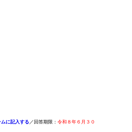
ム​に記入する
／回答期限：
令和８年６月３０