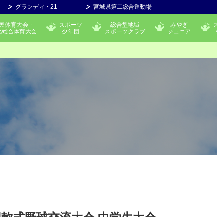
グランディ・21
宮城県第二総合運動場
民体育大会・
スポーツ
総合型地域
みやぎ
北総合体育大会
少年団
スポーツクラブ
ジュニア