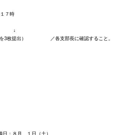
１７時
。
↓
本を3枚提出） ／各支部長に確認すること。
備日：８月 １日（土）