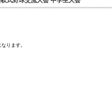
軟式野球交流大会 中学生大会
になります。
。