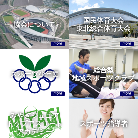
国民体育大会
協会について
東北総合体育大会
総合型
スポーツ少年団
地域スポーツクラブ
みやぎジュニア
トップアスリート
スポーツ指導者
アカデミー